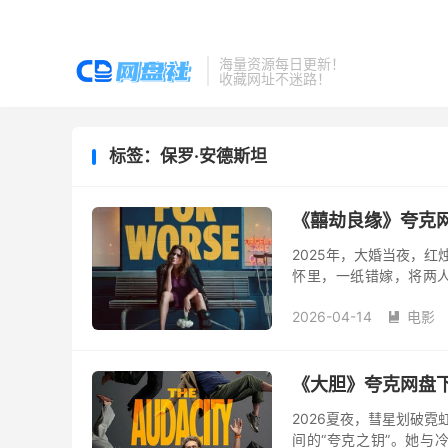
海量资源每日更新！
收藏网址不迷路！
标签：保罗·安德斯坦
《囍劫良缘》夸克网
2025年，大婚当夜，
怀里，一纸错嫁，将两
心。真假新娘、尘封旧案
2026-04-14
电影

《大胆》夸克网盘下
2026夏夜，彗星划破
间的“夸克之钥”。她与