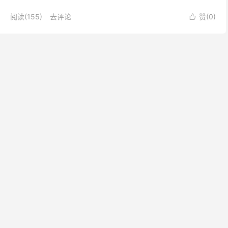
，旧巷的风吹散谎言，每一次重启都让真相更近一寸，也...
剧
阅读(
155
)
去评论
赞(
0
)
