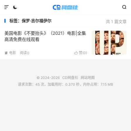



标签：保罗·吉尔福伊尔
共 1 篇文章
美国电影《不要抬头》（2021）电影|全集
高清免费在线观看
电影
阅读(
)
赞(
0
)


© 2024-2026
CD网盘社
网站地图
请求次数：45 次，加载用时：0.370 秒，内存占用：7.15 MB