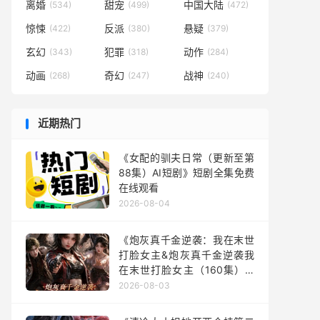
离婚
甜宠
中国大陆
(534)
(499)
(472)
惊悚
反派
悬疑
(422)
(380)
(379)
玄幻
犯罪
动作
(343)
(318)
(284)
动画
奇幻
战神
(268)
(247)
(240)
近期热门
《女配的驯夫日常（更新至第
88集）AI短剧》短剧全集免费
在线观看
2026-08-04
《炮灰真千金逆袭：我在末世
打脸女主&炮灰真千金逆袭我
在末世打脸女主（160集）AI
短剧》短剧全集免费在线观看
2026-08-03