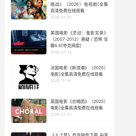
暗战》（2026）电视剧|全集
高清免费在线观看
2026-01-22
美国电影《灵动：鬼影实录》
（2007-2012）悬疑 / 恐怖 豆
瓣6.6[夸克网盘]
2026-07-14
法国电影《新浪潮》（2025）
电影|全集高清免费在线观看
2025-11-16
英国电影《合唱团》（2025）
电影|全集高清免费在线观看
2026-02-01
《人之怒》夸克网盘下载.中字