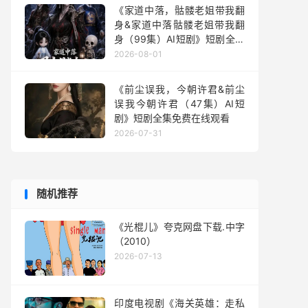
《家道中落，骷髅老姐带我翻
身&家道中落骷髅老姐带我翻
身（99集）AI短剧》短剧全集
免费在线观看
2026-08-01
《前尘误我，今朝许君&前尘
误我今朝许君（47集）AI短
剧》短剧全集免费在线观看
2026-07-31
随机推荐
《光棍儿》夸克网盘下载.中字
（2010）
2026-07-13
印度电视剧《海关英雄：走私