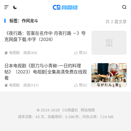



标签：作间龙斗
共 2 篇文章
《夜行路：答案在名作中 月夜行路 －》夸
克网盘下载.中字（2026）
电视剧
阅读(
45
)
赞(
0
)


日本电视剧《厨刀与小青椒-一日的料理
帖》（2023）电视剧|全集高清免费在线观
看
电视剧
阅读(
131
)
赞(
0
)


© 2024-2026
CD网盘社
网站地图
请求次数：45 次，加载用时：0.296 秒，内存占用：7.24 MB