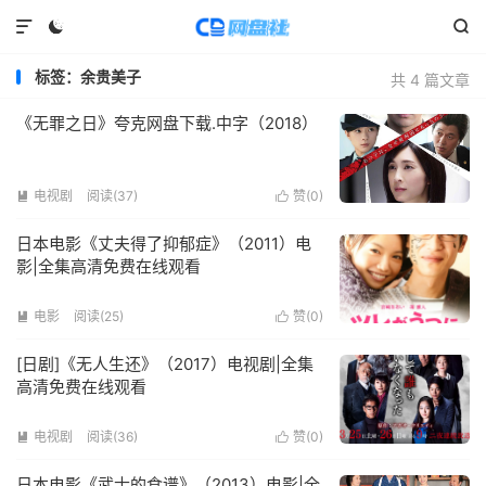



标签：余贵美子
共 4 篇文章
《无罪之日》夸克网盘下载.中字（2018）
电视剧
阅读(
37
)
赞(
0
)


日本电影《丈夫得了抑郁症》（2011）电
影|全集高清免费在线观看
电影
阅读(
25
)
赞(
0
)


[日剧]《无人生还》（2017）电视剧|全集
高清免费在线观看
电视剧
阅读(
36
)
赞(
0
)


日本电影《武士的食谱》（2013）电影|全