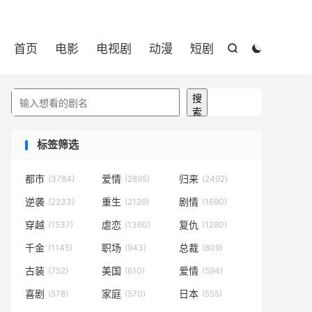

首页
电影
电视剧
动漫
短剧


搜索
搜
索
标签筛选
都市
爱情
归来
(3784)
(2895)
(2492)
逆袭
重生
剧情
(2233)
(2129)
(1690)
穿越
虐恋
复仇
(1537)
(1360)
(1280)
千金
职场
总裁
(1145)
(943)
(809)
古装
美国
爱情
(752)
(610)
(594)
喜剧
家庭
日本
(578)
(570)
(555)