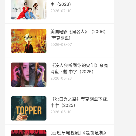
字（2023）
2026-07-10
美国电影《同名人》（2006）
[夸克网盘]
2026-08-07
《没人会听到你的尖叫》夸克
网盘下载.中字（2025）
2026-05-28
《脱口秀之路》夸克网盘下载.
中字（2025）
2026-05-10
[西班牙电视剧]《是夜危机》