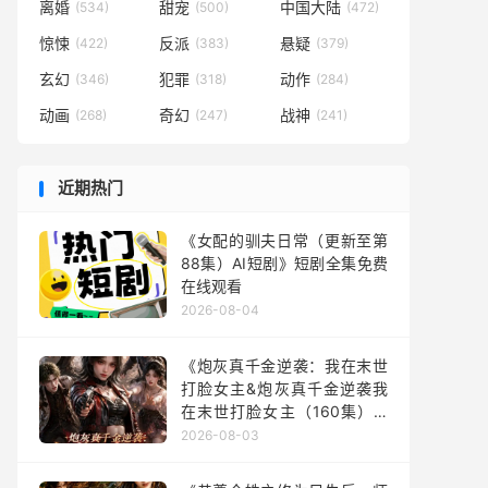
离婚
甜宠
中国大陆
(534)
(500)
(472)
惊悚
反派
悬疑
(422)
(383)
(379)
玄幻
犯罪
动作
(346)
(318)
(284)
动画
奇幻
战神
(268)
(247)
(241)
近期热门
《女配的驯夫日常（更新至第
88集）AI短剧》短剧全集免费
在线观看
2026-08-04
《炮灰真千金逆袭：我在末世
打脸女主&炮灰真千金逆袭我
在末世打脸女主（160集）AI
短剧》短剧全集免费在线观看
2026-08-03