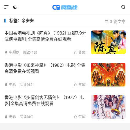



标签：余安安
共 3 篇文章
中国香港电视剧《陈真》 (1982) 豆瓣7.9分
武侠电视剧|全集高清免费在线观看
电视剧
阅读(
43
)
赞(
0
)


香港电影《如来神掌》（1982）电影|全集
高清免费在线观看
电影
阅读(
44
)
赞(
0
)


香港电影《多情剑客无情剑》（1977）电
影|全集高清免费在线观看
电影
阅读(
49
)
赞(
0
)

