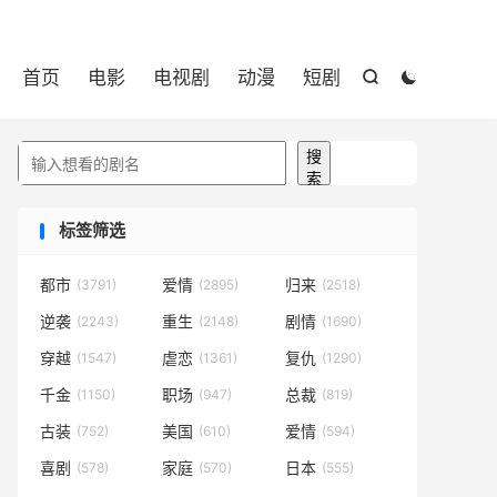

首页
电影
电视剧
动漫
短剧


搜索
搜
索
标签筛选
都市
爱情
归来
(3791)
(2895)
(2518)
逆袭
重生
剧情
(2243)
(2148)
(1690)
穿越
虐恋
复仇
(1547)
(1361)
(1290)
千金
职场
总裁
(1150)
(947)
(819)
古装
美国
爱情
(752)
(610)
(594)
喜剧
家庭
日本
(578)
(570)
(555)