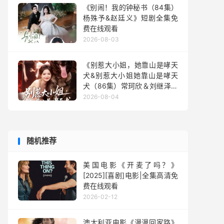
《别闹！我的钟秘书（84集）
杨殊予&赵廷义》短剧全集免
费在线观看
2026-08-03
《别惹大小姐，她靠山是哮天
犬&别惹大小姐她靠山是哮天
犬（86集）常珂欣＆刘继泽》
短剧全集免费在线观看
2026-08-04
随机推荐
美国电影《开麦了吗？》
[2025][喜剧]电影|全集高清免
费在线观看
2026-02-12
澳大利亚电影《漫漫回家路》