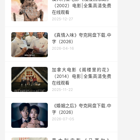
（2002）电影|全集高清免费
在线观看
2025-12-27
《真情入味》夸克网盘下载.中
字（2026）
2026-04-16
加拿大电影《阁楼里的花》
（2014）电影|全集高清免费
在线观看
2025-11-22
《婚姻之后》夸克网盘下载.中
字（2026）
2026-07-05