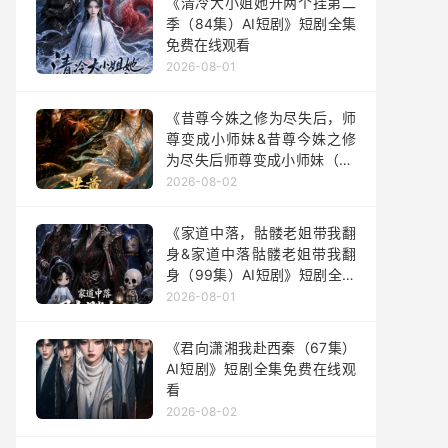
《清冷大小姐她开两个挂第二
季（84集）AI短剧》短剧全集
免费在线观看
2026-08-01
《昔尊今姝之修为尽失后，师
尊变成小师妹&昔尊今姝之修
为尽失后师尊变成小师妹（67
集）AI短剧》短剧全集免费在
2026-08-02
线观看
《家道中落，骷髅老姐带我翻
身&家道中落骷髅老姐带我翻
身（99集）AI短剧》短剧全集
免费在线观看
2026-08-01
《君向潇湘我赴西秦（67集）
AI短剧》短剧全集免费在线观
看
2026-08-02