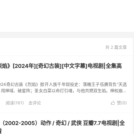
共 2 篇文章
》[2024年][奇幻古装][中文字幕]电视剧|全集高
024奇幻古装《烈焰》掀开人族千年奴役史：落魄王子伍赓背负“天选
，闯神域、破星阵；圣女白菜以命灯引魂，与他共燃双生焰。神权崩塌
宿命、复仇、自由，皆在灼灼烈焰中重铸。 资源详...
阅读(
161
)
去评论
赞(
0
)

2002-2005）动作 / 奇幻 / 武侠 豆瓣7.7电视剧|全
看