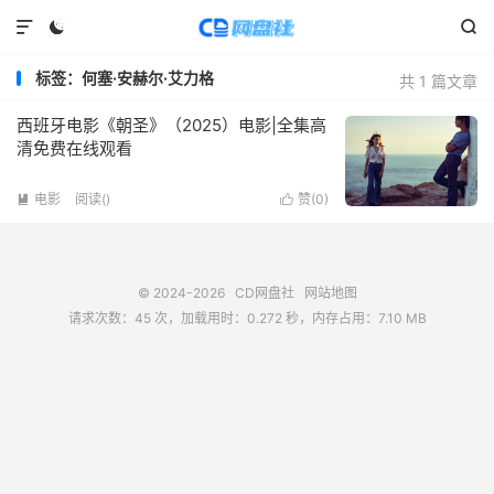



标签：何塞·安赫尔·艾力格
共 1 篇文章
西班牙电影《朝圣》（2025）电影|全集高
清免费在线观看
电影
阅读(
)
赞(
0
)


© 2024-2026
CD网盘社
网站地图
请求次数：45 次，加载用时：0.272 秒，内存占用：7.10 MB