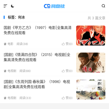



标签：何冰
共 3 篇文章
国剧《甲方乙方》（1997）电影|全集高清
免费在线观看
电影
阅读(
38
)
赞(
0
)


[国剧]《情满四合院》（2015）电视剧|全
集高清免费在线观看
电视剧
阅读(
66
)
赞(
0
)


[国剧]《东周列国·春秋篇》（1996）电视
剧|全集高清免费在线观看
电视剧
阅读(
33
)
赞(
0
)

