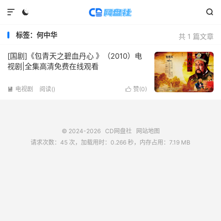



标签：何中华
共 1 篇文章
[国剧]《包青天之碧血丹心 》（2010）电
视剧|全集高清免费在线观看
电视剧
阅读(
)
赞(
0
)


© 2024-2026
CD网盘社
网站地图
请求次数：45 次，加载用时：0.266 秒，内存占用：7.19 MB