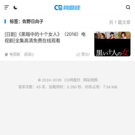



标签：佐野日向子
共 1 篇文章
[日剧]《黑暗中的十个女人》（2016）电
视剧|全集高清免费在线观看
电视剧
阅读(
)
赞(
0
)


© 2024-2026
CD网盘社
网站地图
请求次数：45 次，加载用时：0.260 秒，内存占用：7.34 MB