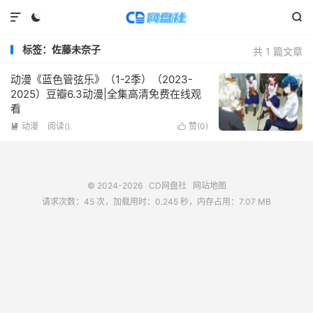



标签：佐藤未奈子
共 1 篇文章
动漫《蓝色管弦乐》（1-2季）（2023-
2025）豆瓣6.3动漫|全集高清免费在线观
看
动漫
阅读(
)
赞(
0
)


© 2024-2026
CD网盘社
网站地图
请求次数：45 次，加载用时：0.245 秒，内存占用：7.07 MB