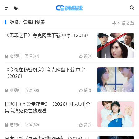



标签：佐津川爱美
共 4 篇文章
《无罪之日》夸克网盘下载.中字（2018）
电视剧
阅读(
37
)
赞(
0
)


《今夜在秘密厨房》夸克网盘下载.中字
（2026）
电视剧
阅读(
88
)
赞(
0
)


[日剧]《圣爱幸存者》（2026）电视剧|全
集高清免费在线观看
电视剧
阅读(
62
)
赞(
0
)


日本电影《贞子大战伽椰子》（2016）电