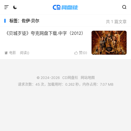



标签：佐伊·贝尔
共 1 篇文章
《贝城歹徒》夸克网盘下载.中字（2012）
电影
阅读(
)
赞(
0
)


© 2024-2026
CD网盘社
网站地图
请求次数：45 次，加载用时：0.262 秒，内存占用：7.07 MB