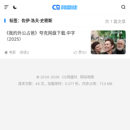



标签：佐伊·洛夫·史密斯
共 1 篇文章
《我的外公占爸》夸克网盘下载.中字
（2025）
电影
阅读(
)
赞(
0
)


© 2024-2026
CD网盘社
网站地图
请求次数：45 次，加载用时：0.277 秒，内存占用：7.13 MB